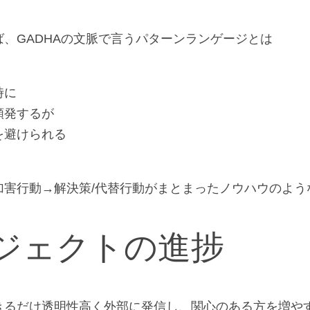
、GADHAの文脈で言うパターンランゲージとは
時に
頻発するが
を避けられる
加害行動→解決策/代替行動がまとまったノウハウのよう
ロジェクトの進捗
きるだけ透明性高く外部に発信し、関心のある方を増や