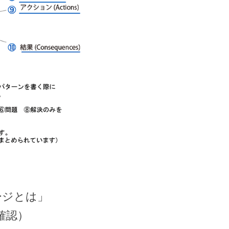
ージとは」
日確認）