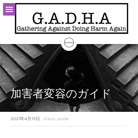
TOP
Start
Theory
Activity
About
加害者変容のガイド
Contact
ログイン
/
登録
2021年4月15日
·
steps,
guide
検索