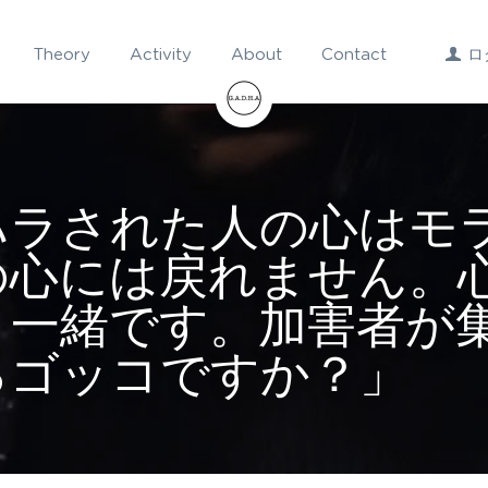
Theory
Activity
About
Contact
ロ
ハラされた人の心はモ
の心には戻れません。
と一緒です。加害者が
るゴッコですか？」