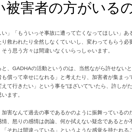
の心はモラハラされる前の心には戻れません。心をころ
れるゴッコですか？」
い被害者の方がいる
しい」「もういっそ事故に遭って亡くなってほしい」あ
たり救われたり全然しなくていいし、変わってもらう必
」そう思う方々は間違いなくいらっしゃいます。
ると、GADHAの活動というのは、当然ながら許せない
者も償って幸せになれる」と考えたり、加害者が集まっ
変えて行きたい」という事を"ほざいて"いたら、許しが
思います。