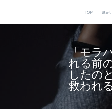
TOP
Start
「モラ
れる前
したの
救われ