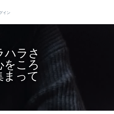
グイン
ラハラさ
心をころ
集まって