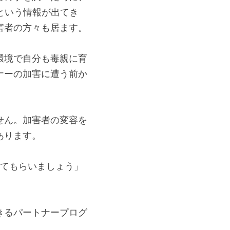
思う被害者の方々も間
への悪影響もあったと
者の事を調べた時に、
という情報が出てき
害者の方々も居ます。
環境で自分も毒親に育
ナーの加害に遭う前か
せん。加害者の変容を
ります。

してもらいましょう」