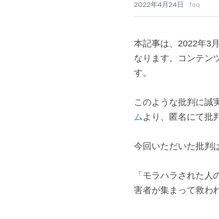
2022年4月24日
·
faq
本記事は、2022年
なります。コンテン
す。
このような批判に誠実
ム
より、匿名にて批
今回いただいた批判