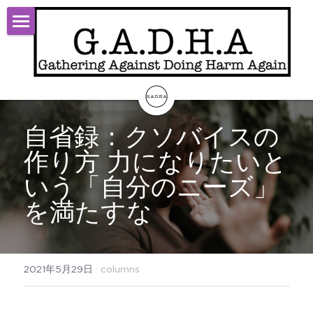
TOP
Start
Theory
自省録：クソバイスの
Activity
作り方 力になりたいと
いう「自分のニーズ」
About
を満たすな
Contact
ログイン
/
登録
2021年5月29日
·
columns
検索