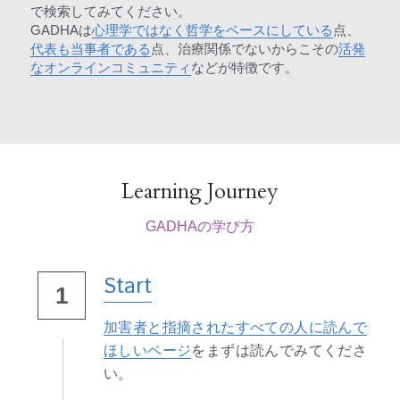
で検索してみてください。
GADHAは
心理学ではなく哲学をベースにしている
点、
代表も当事者である
点、治療関係でないからこその
活発
なオンラインコミュニティ
などが特徴です。
Learning Journey
GADHAの学び方
Start
1
加害者と指摘されたすべての人に読んで
ほしいページ
をまずは読んでみてくださ
い。