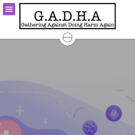
×
ブログカテゴリー
TOP
すべてのカテゴリ
Start
faq
Theory
report
Activity
steps
About
limited-t-faq
Contact
open-t-faq
ログイン
/
登録
検索