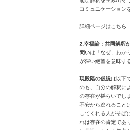
能な解釈を生み出そ
コミュニケーション
詳細ページはこちら
2.幸福論：共同解釈
問い
は「なぜ、わか
が深い絶望を意味す
現段階の仮説
は以下
のも、自分の解釈に
の存在が揺らいでし
不安から逃れること
してくれる人がそば
れは存在の肯定であ