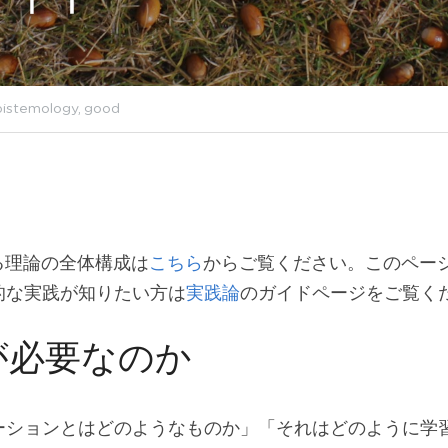
istemology,
good
唱する理論の全体構成は
こちら
からご覧ください。このペー
的な実践が知りたい方は
実践論
のガイドページをご覧く
が必要なのか
ーションとはどのようなものか」「それはどのように学