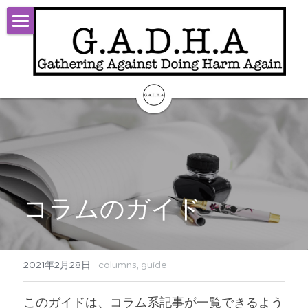
TOP
Start
Theory
Activity
About
コラムのガイド
Contact
ログイン
/
登録
2021年2月28日
·
columns,
guide
検索
このガイドは、コラム系記事が一覧できるよう