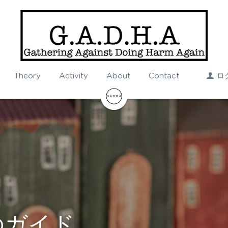
Theory
Activity
About
Contact
ロ
のガイド