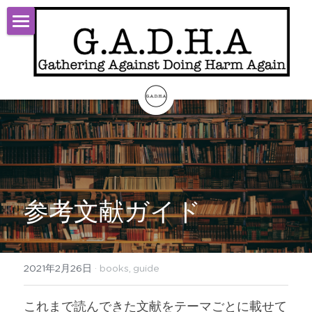
TOP
Start
Theory
Activity
About
参考文献ガイド
Contact
ログイン
/
登録
2021年2月26日
·
books,
guide
検索
これまで読んできた文献をテーマごとに載せて