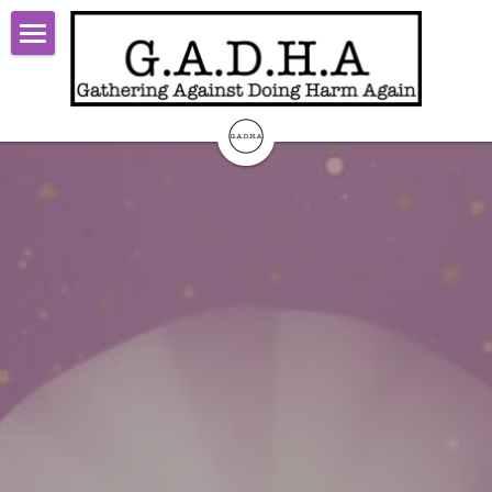
×
ブログカテゴリー
TOP
すべてのカテゴリ
Start
faq
Theory
report
Activity
steps
About
limited-t-faq
Contact
open-t-faq
ログイン
/
登録
検索