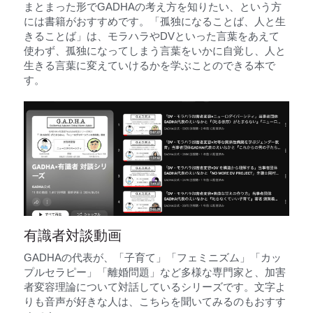
まとまった形でGADHAの考え方を知りたい、という方
には書籍がおすすめです。「孤独になることば、人と生
きることば」は、モラハラやDVといった言葉をあえて
使わず、孤独になってしまう言葉をいかに自覚し、人と
生きる言葉に変えていけるかを学ぶことのできる本で
す。
有識者対談動画
GADHAの代表が、「子育て」「フェミニズム」「カッ
プルセラピー」「離婚問題」など多様な専門家と、加害
者変容理論について対話しているシリーズです。文字よ
りも音声が好きな人は、こちらを聞いてみるのもおすす