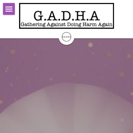
×
ブログカテゴリー
TOP
すべてのカテゴリ
Start
faq
Theory
report
Activity
steps
About
limited-t-faq
Contact
open-t-faq
ログイン
/
登録
検索